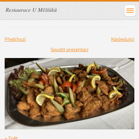
Restaurace U Měšťáků
Předchozí
Následující
Spustit prezentaci
« Zpět