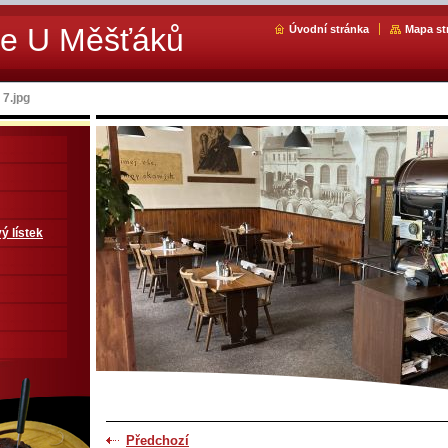
ce U Měšťáků
Úvodní stránka
Mapa st
7.jpg
ý lístek
Předchozí