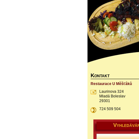
K
ONTAKT
Restaurace U Měšťáků
Laurinova 324
Mladá Boleslav
29301
724 509 504
V
YHLEDÁVÁN