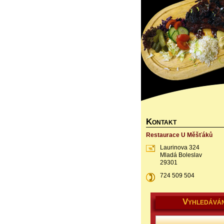
K
ONTAKT
Restaurace U Měšťáků
Laurinova 324
Mladá Boleslav
29301
724 509 504
V
YHLEDÁVÁN